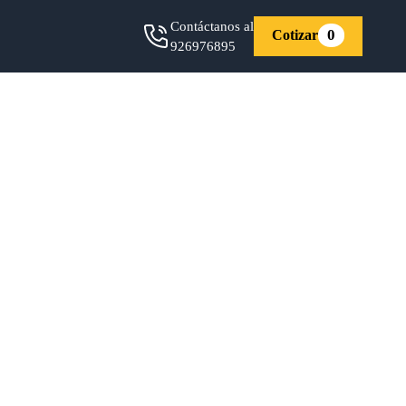
Contáctanos al
0
Cotizar
926976895